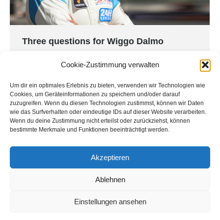
Three questions for Wiggo Dalmo
24H Series
By
Land Motorsport
27. November 2023
Cookie-Zustimmung verwalten
In mid-September, Wiggo Dalmo won the GT3 Am
Um dir ein optimales Erlebnis zu bieten, verwenden wir Technologien wie
class in the prestigious 24-hour race in Barcelona
Cookies, um Geräteinformationen zu speichern und/oder darauf
for Land-Motorsport together with his teammates
zuzugreifen. Wenn du diesen Technologien zustimmst, können wir Daten
Ingo Vogler, Tim Vogler, Dr. Johannes Kirchhof
wie das Surfverhalten oder eindeutige IDs auf dieser Website verarbeiten.
Wenn du deine Zustimmung nicht erteilst oder zurückziehst, können
and Max Edelhoff. The Norwegian told us what
bestimmte Merkmale und Funktionen beeinträchtigt werden.
makes working with Land-Motorsport so special
and why he races. How did you get started in
Akzeptieren
motorsport and…
Ablehnen
Einstellungen ansehen
© Land-Motorsport - Niederdreisbach - Germany