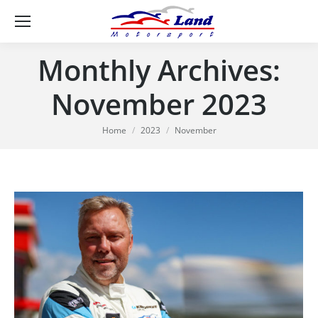
Se
Monthly Archives:
November 2023
You are here:
Home
2023
November