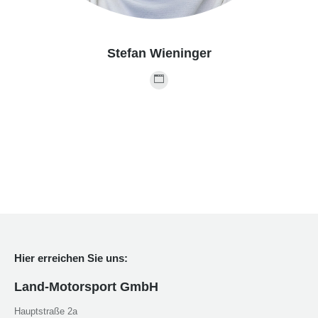
Stefan Wieninger
Website
page
opens
in
new
window
Hier erreichen Sie uns:
Land-Motorsport GmbH
Hauptstraße 2a