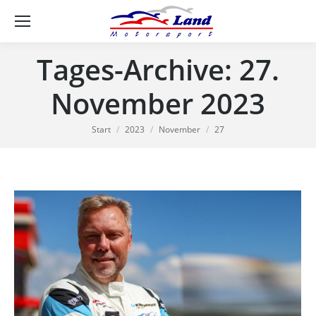
Se
Tages-Archive:
27.
November 2023
Sie befinden sich hier:
Start
2023
November
27