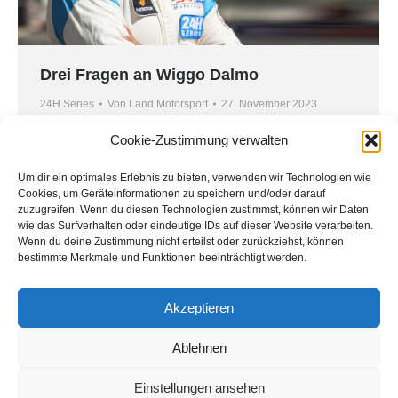
Drei Fragen an Wiggo Dalmo
24H Series
Von
Land Motorsport
27. November 2023
Mitte September gewann Wiggo Dalmo
Cookie-Zustimmung verwalten
zusammen mit seinen Teamkollegen Ingo Vogler,
Um dir ein optimales Erlebnis zu bieten, verwenden wir Technologien wie
Tim Vogler, Dr. Johannes Kirchhoff und Max
Cookies, um Geräteinformationen zu speichern und/oder darauf
Edelhoff für Land-Motorsport die GT3-Am-Klasse
zuzugreifen. Wenn du diesen Technologien zustimmst, können wir Daten
beim prestigeträchtigen 24-Stunden-Rennen in
wie das Surfverhalten oder eindeutige IDs auf dieser Website verarbeiten.
Wenn du deine Zustimmung nicht erteilst oder zurückziehst, können
Barcelona. Der Norweger hat uns erzählt, was die
bestimmte Merkmale und Funktionen beeinträchtigt werden.
Arbeit mit Land-Motorsport so besonders macht
und wie er zum Motorsport fand. Wie hast du den
Akzeptieren
Einstieg in den Motorsport…
Ablehnen
Einstellungen ansehen