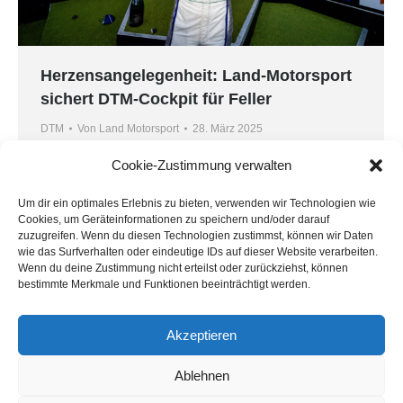
Herzensangelegenheit: Land-Motorsport
sichert DTM-Cockpit für Feller
DTM
Von
Land Motorsport
28. März 2025
Am 26. April schreibt Land-Motorsport eine ganz
Cookie-Zustimmung verwalten
besondere Geschichte weiter: Das Team steigt in
Um dir ein optimales Erlebnis zu bieten, verwenden wir Technologien wie
die DTM ein und wird zusammen mit seinem
Cookies, um Geräteinformationen zu speichern und/oder darauf
früheren ADAC GT Masters-Champion Ricardo
zuzugreifen. Wenn du diesen Technologien zustimmst, können wir Daten
Feller in einer der populärsten GT-Serien um
wie das Surfverhalten oder eindeutige IDs auf dieser Website verarbeiten.
Wenn du deine Zustimmung nicht erteilst oder zurückziehst, können
Erfolge kämpfen. Einsatzfahrzeug für das
bestimmte Merkmale und Funktionen beeinträchtigt werden.
Meisterschaftsdebüt der Mannschaft ist ein Audi
R8 LMS GT3. Es gleicht einer „Rettungsaktion“,
Akzeptieren
die Land-Motorsport mit…
Ablehnen