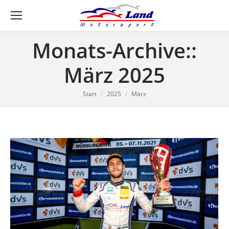
Se
Monats-Archive::
März 2025
Sie befinden sich hier:
Start
2025
März