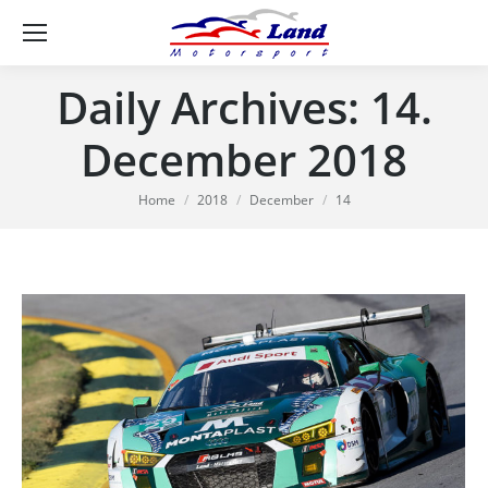
Se
Daily Archives:
14.
December 2018
You are here:
Home
2018
December
14