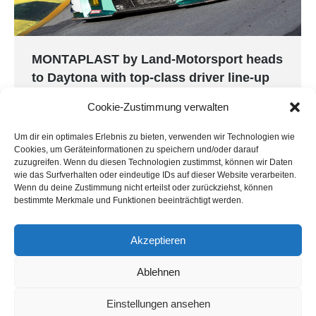
MONTAPLAST by Land-Motorsport heads
to Daytona with top-class driver line-up
24h
,
Daytona
,
IMSA
,
Press
By
Land-Motorsport
Cookie-Zustimmung verwalten
14. December 2018
Um dir ein optimales Erlebnis zu bieten, verwenden wir Technologien wie
Preparations for the 2019 season are already in
Cookies, um Geräteinformationen zu speichern und/oder darauf
full swing for MONTAPLAST by Land-Motorsport.
zuzugreifen. Wenn du diesen Technologien zustimmst, können wir Daten
The Niederdreisbach-based team will be
wie das Surfverhalten oder eindeutige IDs auf dieser Website verarbeiten.
Wenn du deine Zustimmung nicht erteilst oder zurückziehst, können
competing at the Rolex 24 at Daytona from 25 to
bestimmte Merkmale und Funktionen beeinträchtigt werden.
27 January, entering a Audi R8 LMS GT3 driven
by Christopher Mies, Dries Vanthoor, Ricardo
Akzeptieren
Feller and Daniel Morad.
Ablehnen
Einstellungen ansehen