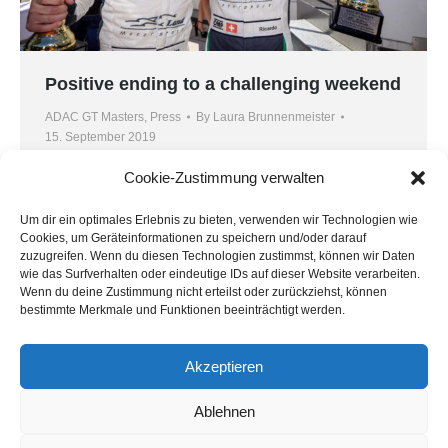
Positive ending to a challenging weekend
ADAC GT Masters
,
Press
By
Laura Brunnenmeister
15. September 2019
Two races with two nerve-wracking first laps:
Cookie-Zustimmung verwalten
MONTAPLAST by Land-Motorsport’s appearance
Um dir ein optimales Erlebnis zu bieten, verwenden wir Technologien wie
at the Hockenheimring made for an emotional
Cookies, um Geräteinformationen zu speichern und/oder darauf
weekend. Dries Vanthoor and Ricardo Feller
zuzugreifen. Wenn du diesen Technologien zustimmst, können wir Daten
finished second on Sunday and celebrated their
wie das Surfverhalten oder eindeutige IDs auf dieser Website verarbeiten.
Wenn du deine Zustimmung nicht erteilst oder zurückziehst, können
third podium of the season. This also meant
bestimmte Merkmale und Funktionen beeinträchtigt werden.
securing the Niederdreisbach-based squad a third
place in the championship. Vanthoor laid the
Akzeptieren
foundations for success…
Ablehnen