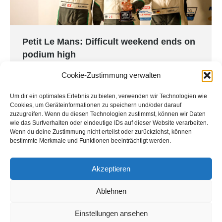
Petit Le Mans: Difficult weekend ends on
podium high
IMSA
,
Petit Le Mans
,
Press
By
Land Motorsport
Cookie-Zustimmung verwalten
13. October 2019
Um dir ein optimales Erlebnis zu bieten, verwenden wir Technologien wie
The 22nd running of Motul Petit Le Mans was one
Cookies, um Geräteinformationen zu speichern und/oder darauf
of the toughest in the history of the classic
zuzugreifen. Wenn du diesen Technologien zustimmst, können wir Daten
endurance race, with exciting on-track battles,
wie das Surfverhalten oder eindeutige IDs auf dieser Website verarbeiten.
Wenn du deine Zustimmung nicht erteilst oder zurückziehst, können
gambles on strategy and a sprint to the chequered
bestimmte Merkmale und Funktionen beeinträchtigt werden.
flag. The podium for the MONTAPLAST by Land-
Motorsport crew was all thanks to the team’s
Akzeptieren
outstanding perseverance.
Ablehnen
Einstellungen ansehen