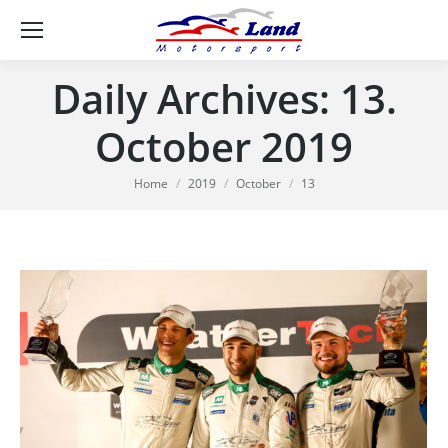
Se
Daily Archives:
13.
October 2019
You are here:
Home
2019
October
13