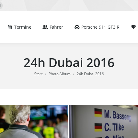
mine
Fahrer
Porsche 911 GT3 R
Team
book
YouTube
e
page
s
opens
Termine
Fahrer
Porsche 911 GT3 R
in
new
dow
window
24h Dubai 2016
Sie befinden sich hier:
Start
Photo Album
24h Dubai 2016