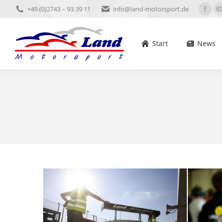
+49 (0)2743 – 93 39 11
info@land-motorsport.de
Start
News
Ter
Face
pag
open
Start
News
in
new
win