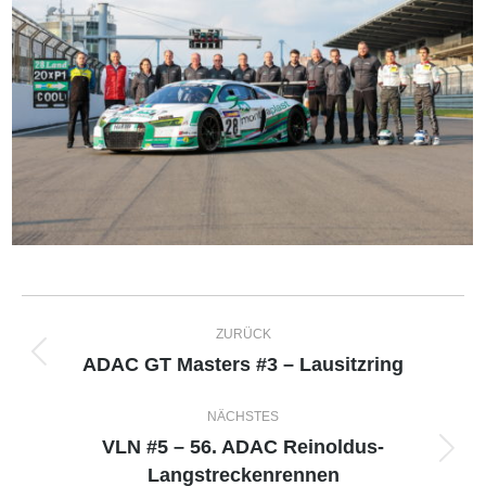
Album-
ZURÜCK
Navigation
ADAC GT Masters #3 – Lausitzring
Vorheriges
Album:
NÄCHSTES
VLN #5 – 56. ADAC Reinoldus-
Nächstes
Langstreckenrennen