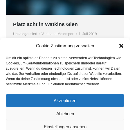
Platz acht in Watkins Glen
Unkategorisiert
Von
Land Motorsport
1. Juli 2019
Perfekte Boxenstopps, schnelle Fahrer und eine
Cookie-Zustimmung verwalten
vielversprechende Strategie – MONTAPLAST by
Um dir ein optimales Erlebnis zu bieten, verwenden wir Technologien wie
Land-Motorsport hatte alle nötigen Zutaten für ein
Cookies, um Geräteinformationen zu speichern und/oder darauf
Top-Resultat bei den Sahlen’s Six Hours of The
zuzugreifen. Wenn du diesen Technologien zustimmst, können wir Daten
Glen. Was fehlte, war das nötige Quäntchen Glück
wie das Surfverhalten oder eindeutige IDs auf dieser Website verarbeiten.
Wenn du deine Zustimmung nicht erteilst oder zurückziehst, können
in der Schlussphase. „Es gibt immer wieder
bestimmte Merkmale und Funktionen beeinträchtigt werden.
Enttäuschungen im Rennsport – das gehört
einfach dazu. Dieses Mal war es aber
Akzeptieren
besonders…
Ablehnen
Einstellungen ansehen