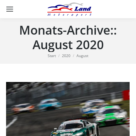
Se
Monats-Archive::
August 2020
Sie befinden sich hier:
Start
2020
August