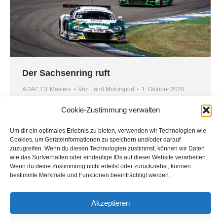
Der Sachsenring ruft
ADAC GT Masters
Von
Land Motorsport
1. Oktober 2020
Zurück auf der sächsischen Berg- und Talbahn:
Cookie-Zustimmung verwalten
Vom 2. bis 4. Oktober gastiert das ADAC GT
Masters auf dem Sachsenring. MONTAPLAST by
Um dir ein optimales Erlebnis zu bieten, verwenden wir Technologien wie
Cookies, um Geräteinformationen zu speichern und/oder darauf
Land-Motorsport reist mit guten Erinnerungen
zuzugreifen. Wenn du diesen Technologien zustimmst, können wir Daten
nach Hohenstein-Ernstthal. 2019 stand die
wie das Surfverhalten oder eindeutige IDs auf dieser Website verarbeiten.
Wenn du deine Zustimmung nicht erteilst oder zurückziehst, können
Mannschaft in beiden Rennen auf dem Podest.
bestimmte Merkmale und Funktionen beeinträchtigt werden.
2019 war der Sachsenring Austragungsort des
Saisonfinales der „Liga der Supersportwagen“.
Akzeptieren
Damals standen Max Hofer und…