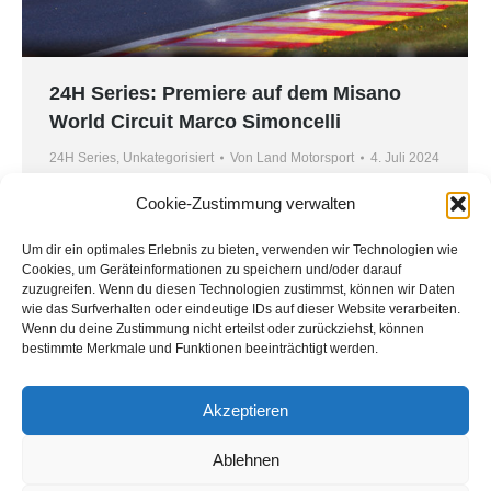
24H Series: Premiere auf dem Misano
World Circuit Marco Simoncelli
24H Series
,
Unkategorisiert
Von
Land Motorsport
4. Juli 2024
Mit dem Hankook 12H Misano kehrt die
Cookie-Zustimmung verwalten
Mannschaft von Land-Motorsport in das Starterfeld
der 24H Series zurück. Zwischen dem fünften und
Um dir ein optimales Erlebnis zu bieten, verwenden wir Technologien wie
Cookies, um Geräteinformationen zu speichern und/oder darauf
sechsten Juli wird sich ein Trio aus bereits
zuzugreifen. Wenn du diesen Technologien zustimmst, können wir Daten
bekannten Gesichtern hinter dem Steuer unseres
wie das Surfverhalten oder eindeutige IDs auf dieser Website verarbeiten.
Wenn du deine Zustimmung nicht erteilst oder zurückziehst, können
R8 LMS GT3 abwechseln. Mit Dr. Johannes
bestimmte Merkmale und Funktionen beeinträchtigt werden.
Kirchhoff, Elmar Grimm und Stefan Wieninger
stellen sich drei erfahrene Langstreckenpiloten
Akzeptieren
der Herausforderung…
Ablehnen