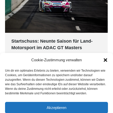
Startschuss: Neunte Saison für Land-
Motorsport im ADAC GT Masters
ADAC GT Masters
Von
Land Motorsport
21. Mai 2025
Cookie-Zustimmung verwalten
Im Rahmen der DTM startet auf dem Dekra
Lausitzring für die Mannschaft von Land-
Um dir ein optimales Erlebnis zu bieten, verwenden wir Technologien wie
Cookies, um Geräteinformationen zu speichern und/oder darauf
Motorsport vom 23. bis 25. Mai die Saison des
zuzugreifen. Wenn du diesen Technologien zustimmst, können wir Daten
ADAC GT Masters. Hinter dem Steuer des Audi
wie das Surfverhalten oder eindeutige IDs auf dieser Website verarbeiten.
Wenn du deine Zustimmung nicht erteilst oder zurückziehst, können
R8 LMS GT3 evo II wollen Carrie Schreiner und
bestimmte Merkmale und Funktionen beeinträchtigt werden.
Alain Valente gleich das erste Ausrufezeichen der
Saison setzen. „Nach den erfolgreichen
Akzeptieren
Testfahrten auf dem Lausitzring…