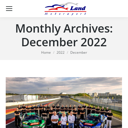
Se
Monthly Archives:
December 2022
You are here:
Home
2022
December