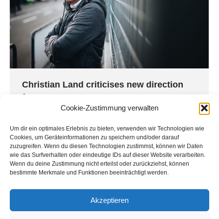
Christian Land criticises new direction
for ADAC GT Masters
Cookie-Zustimmung verwalten
ADAC GT Masters
By
Land Motorsport
9. December 2022
Um dir ein optimales Erlebnis zu bieten, verwenden wir Technologien wie
At a press conference on 8 December, the ADAC
Cookies, um Geräteinformationen zu speichern und/oder darauf
announced far-reaching changes to the German
zuzugreifen. Wenn du diesen Technologien zustimmst, können wir Daten
motorsport landscape. Following the takeover of
wie das Surfverhalten oder eindeutige IDs auf dieser Website verarbeiten.
Wenn du deine Zustimmung nicht erteilst oder zurückziehst, können
the trademark rights to the DTM, ADAC Masters is
bestimmte Merkmale und Funktionen beeinträchtigt werden.
to be renamed DTM Endurance, merged with the
Prototype Cup and act as a support series to the
Akzeptieren
DTM. Christian Land, who has represented the…