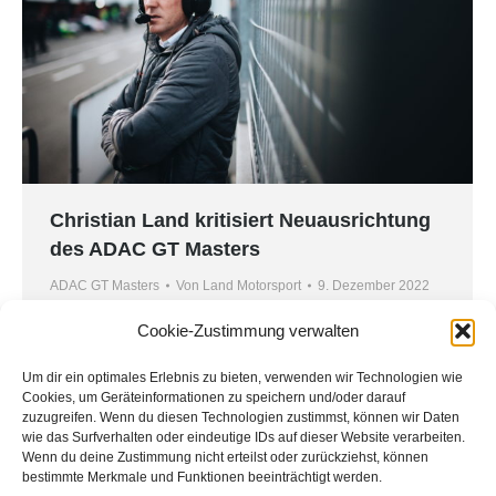
Christian Land kritisiert Neuausrichtung
des ADAC GT Masters
ADAC GT Masters
Von
Land Motorsport
9. Dezember 2022
Im Rahmen seiner Pressekonferenz am 8.
Cookie-Zustimmung verwalten
Dezember gab der ADAC weitreichende
Um dir ein optimales Erlebnis zu bieten, verwenden wir Technologien wie
Änderungen in der deutschen
Cookies, um Geräteinformationen zu speichern und/oder darauf
Motorsportlandschaft bekannt. Nach der
zuzugreifen. Wenn du diesen Technologien zustimmst, können wir Daten
Übernahme der Markenrechte an der DTM wird
wie das Surfverhalten oder eindeutige IDs auf dieser Website verarbeiten.
Wenn du deine Zustimmung nicht erteilst oder zurückziehst, können
das ADAC GT Masters – unter dem Namen „DTM
bestimmte Merkmale und Funktionen beeinträchtigt werden.
Endurance“ – als Rahmenserie und zusammen