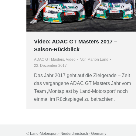
Video: ADAC GT Masters 2017 –
Saison-Rückblick
ADAC GT Masters
,
Video
Von
Marion Land
22. Dezember 2017
Das Jahr 2017 geht auf die Zielgerade – Zeit
das vergangene ADAC GT Masters Jahr vom
Team ‚Montaplast by Land-Motorsport‘ noch
einmal im Rückspiegel zu betrachten.
© Land-Motorsport - Niederdreisbach - Germany