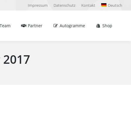
Impressum
Datenschutz
Kontakt
Deutsch
Partner
Autogramme
Shop
Sea
Team
Partner
Autogramme
Shop
Sea
 2017