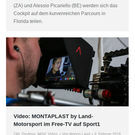
(ZA) und Alessio Picariello (BE) werden sich das
Cockpit auf dem kurvenreichen Parcours in
Florida teilen.
Video: MONTAPLAST by Land-
Motorsport im Free-TV auf Sport1
24h
,
Daytona
,
IMSA
,
Video
Von
Marion Land
6. Februar 2018