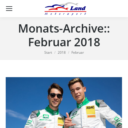
Se
Monats-Archive::
Februar 2018
Sie befinden sich hier:
Start
2018
Februar