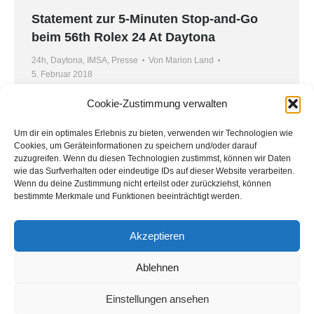
Statement zur 5-Minuten Stop-and-Go
beim 56th Rolex 24 At Daytona
24h
,
Daytona
,
IMSA
,
Presse
Von
Marion Land
5. Februar 2018
Niederdreisbach, 05.02.2018 – Das Team
Cookie-Zustimmung verwalten
MONTAPLAST by Land-Motorsport wurde beim
56th Rolex 24 At Daytona mit einer 5-Minuten
Um dir ein optimales Erlebnis zu bieten, verwenden wir Technologien wie
Cookies, um Geräteinformationen zu speichern und/oder darauf
Stop-and-Go bestraft, obwohl das Team einen
zuzugreifen. Wenn du diesen Technologien zustimmst, können wir Daten
100% regelkonformen Einsatz präsentierte. Die
wie das Surfverhalten oder eindeutige IDs auf dieser Website verarbeiten.
Wenn du deine Zustimmung nicht erteilst oder zurückziehst, können
Chance um einen möglichen Sieg blieb dem Audi
bestimmte Merkmale und Funktionen beeinträchtigt werden.
R8 LMS mit der Startnummer 29 damit verwährt.
Das Team fasst die Ereignisse zur Aufklärung
Akzeptieren
zusammen.
Ablehnen
Einstellungen ansehen