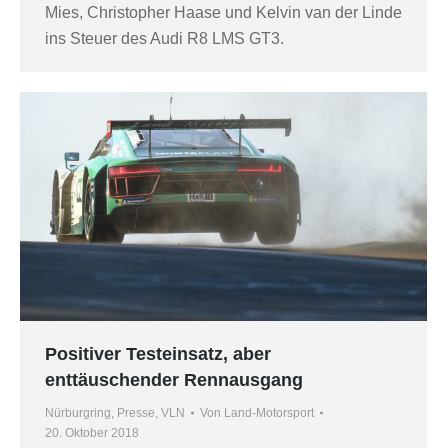
Mies, Christopher Haase und Kelvin van der Linde
ins Steuer des Audi R8 LMS GT3.
Positiver Testeinsatz, aber
enttäuschender Rennausgang
Nürburgring
,
Presse
,
VLN
Von
Land-Motorsport
20. Oktober 2018