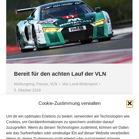
Bereit für den achten Lauf der VLN
Nürburgring
,
Presse
,
VLN
Von
Land-Motorsport
5. Oktober 2018
Nachdem das Team von MONTAPLAST by Land-
Cookie-Zustimmung verwalten
Motorsport den Sieg beim letzten VLN-Einsatz
aufgrund von Pech verpasste, kehrt die
Um dir ein optimales Erlebnis zu bieten, verwenden wir Technologien wie
Cookies, um Geräteinformationen zu speichern und/oder darauf
Mannschaft zum achten Rennen der Saison
zuzugreifen. Wenn du diesen Technologien zustimmst, können wir Daten
zurück auf den Nürburgring. Teamkollege von
wie das Surfverhalten oder eindeutige IDs auf dieser Website verarbeiten.
Wenn du deine Zustimmung nicht erteilst oder zurückziehst, können