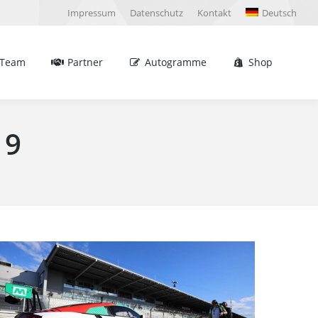
Impressum
Datenschutz
Kontakt
Deutsch
Partner
Autogramme
Shop
Sea
Team
Partner
Autogramme
Shop
Sea
19