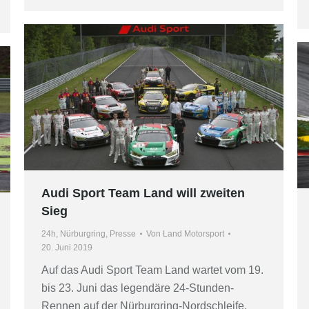
Audi Sport Team Land will zweiten
Sieg
24h
,
Nürburgring
,
Presse
Von
Land Motorsport
20. Juni 2019
Auf das Audi Sport Team Land wartet vom 19.
bis 23. Juni das legendäre 24-Stunden-
Rennen auf der Nürburgring-Nordschleife.