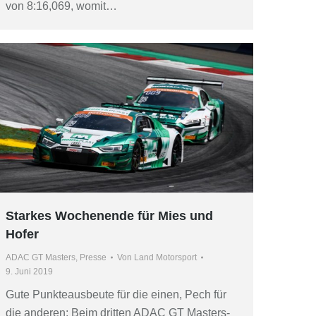
von 8:16,069, womit…
Starkes Wochenende für Mies und
Hofer
ADAC GT Masters
,
Presse
Von
Land Motorsport
9. Juni 2019
Gute Punkteausbeute für die einen, Pech für
die anderen: Beim dritten ADAC GT Masters-