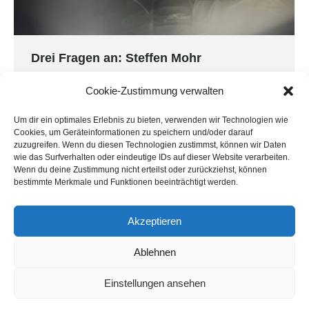
Drei Fragen an: Steffen Mohr
ADAC GT Masters
Von
Land Motorsport
9. September 2021
Cookie-Zustimmung verwalten
Beim vierten Rennwochenende des ADAC GT
Um dir ein optimales Erlebnis zu bieten, verwenden wir Technologien wie
Masters auf dem Lausitzring kommt es auf ein
Cookies, um Geräteinformationen zu speichern und/oder darauf
balanciertes Set-up an. Steffen Mohr ist hier als
zuzugreifen. Wenn du diesen Technologien zustimmst, können wir Daten
einer unserer Ingenieure gefragt und nutzt genau
wie das Surfverhalten oder eindeutige IDs auf dieser Website verarbeiten.
Wenn du deine Zustimmung nicht erteilst oder zurückziehst, können
dafür seine über 20-jährige Erfahrung im
bestimmte Merkmale und Funktionen beeinträchtigt werden.
Motorsport. Warum er sich für den Berufsweg
entschied und worauf es bei seiner Arbeit
Akzeptieren
ankommt, verrät er im Interview. …
Ablehnen
Einstellungen ansehen
© Land-Motorsport - Niederdreisbach - Germany