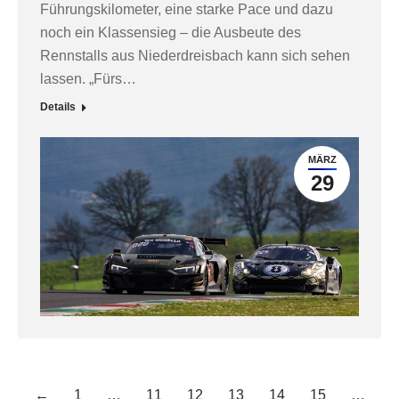
Führungskilometer, eine starke Pace und dazu
noch ein Klassensieg – die Ausbeute des
Rennstalls aus Niederdreisbach kann sich sehen
lassen. „Fürs…
Details
MÄRZ
29
←
1
…
11
12
13
14
15
…