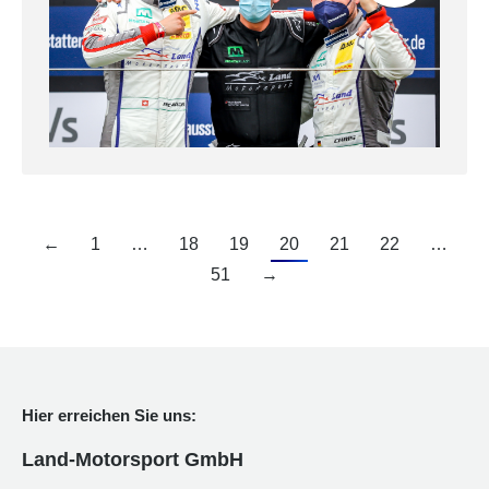
←
1
…
18
19
20
21
22
…
51
→
Hier erreichen Sie uns:
Land-Motorsport GmbH