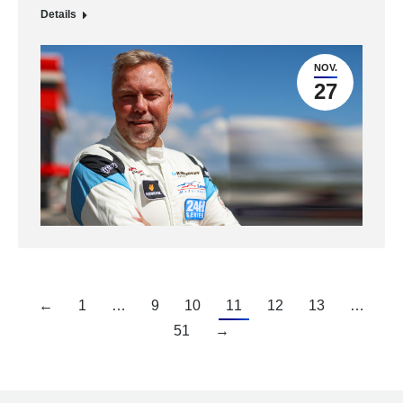
Details
NOV.
27
←
1
…
9
10
11
12
13
…
51
→