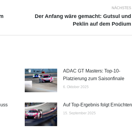
NÄCHSTES
im
Der Anfang wäre gemacht: Gutsul und
Nächster
Peklin auf dem Podium
Beitrag:
ADAC GT Masters: Top-10-
Platzierung zum Saisonfinale
6. Oktober 2025
luss
Auf Top-Ergebnis folgt Ernüchte
15. September 2025