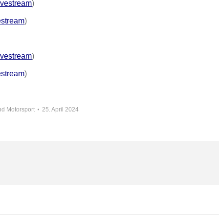
ivestream
)
estream
)
ivestream
)
estream
)
d Motorsport
25. April 2024