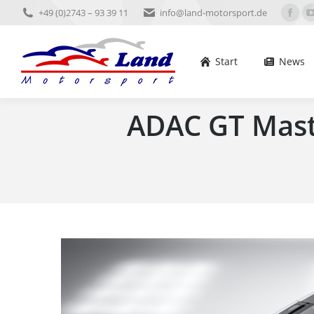
+49 (0)2743 – 93 39 11
info@land-motorsport.de
Start
News
Ter
Face
pag
open
Start
News
in
new
ADAC GT Maste
win