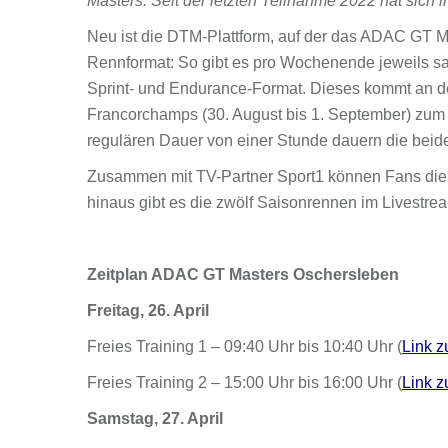
Masters. Seit der letzten Teilnahme 2022 hat sich i
Neu ist die DTM-Plattform, auf der das ADAC GT Ma
Rennformat: So gibt es pro Wochenende jeweils sa
Sprint- und Endurance-Format. Dieses kommt an d
Francorchamps (30. August bis 1. September) zum E
regulären Dauer von einer Stunde dauern die bei
Zusammen mit TV-Partner Sport1 können Fans die 
hinaus gibt es die zwölf Saisonrennen im Livestream
Zeitplan ADAC GT Masters Oschersleben
Freitag, 26. April
Freies Training 1 – 09:40 Uhr bis 10:40 Uhr (
Link z
Freies Training 2 – 15:00 Uhr bis 16:00 Uhr (
Link z
Samstag, 27. April