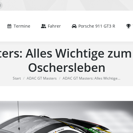
mine
Fahrer
Porsche 911 GT3 R
Team
book
YouTube
e
page
s
opens
Termine
Fahrer
Porsche 911 GT3 R
in
new
rs: Alles Wichtige zum 
dow
window
Oschersleben
Sie befinden sich hier:
Start
ADAC GT Masters
ADAC GT Masters: Alles Wichtige…