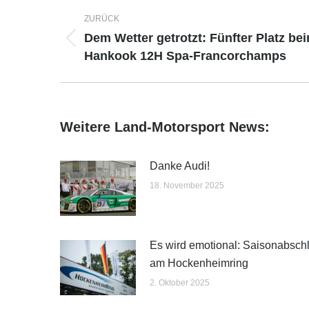
Kommentarnavigation
ZURÜCK
Dem Wetter getrotzt: Fünfter Platz be
Vorheriger
Hankook 12H Spa-Francorchamps
Beitrag:
Weitere Land-Motorsport News:
Danke Audi!
18. November 2025
Es wird emotional: Saisonabsch
am Hockenheimring
2. Oktober 2025