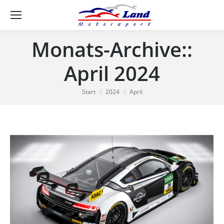
Se
Monats-Archive::
April 2024
Sie befinden sich hier:
Start
2024
April