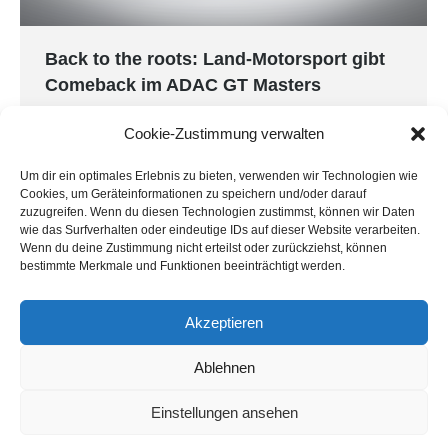
Back to the roots: Land-Motorsport gibt
Comeback im ADAC GT Masters
ADAC GT Masters
Von
Land Motorsport
15. April 2024
Cookie-Zustimmung verwalten
Nach einjähriger Abstinenz tritt Land-Motorsport
wieder im ADAC GT Masters an. In der neu
Um dir ein optimales Erlebnis zu bieten, verwenden wir Technologien wie
Cookies, um Geräteinformationen zu speichern und/oder darauf
strukturierten Sprint-Serie werden die beiden
zuzugreifen. Wenn du diesen Technologien zustimmst, können wir Daten
Brüder Sandro und Juliano Holzem ins Steuer des
wie das Surfverhalten oder eindeutige IDs auf dieser Website verarbeiten.
Wenn du deine Zustimmung nicht erteilst oder zurückziehst, können
Audi R8 LMS GT3 greifen. Beide konnten bereits
bestimmte Merkmale und Funktionen beeinträchtigt werden.
Erfahrungen im Umfeld der vom ADAC
organisierten Serie sammeln. „Wer uns kennt,
Akzeptieren
weiß, wie viel es uns bedeutet, ins ADAC…
Ablehnen
Einstellungen ansehen
© Land-Motorsport - Niederdreisbach - Germany