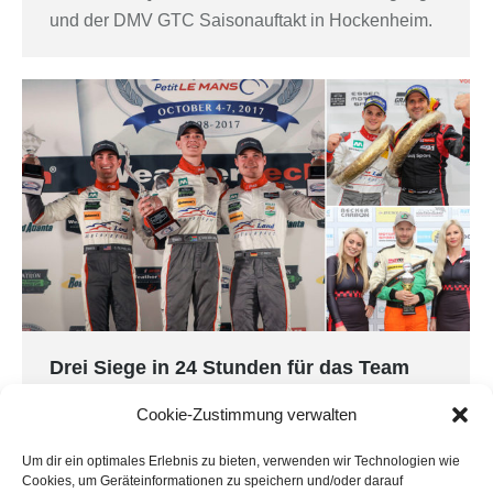
und der DMV GTC Saisonauftakt in Hockenheim.
Drei Siege in 24 Stunden für das Team
Montaplast by Land-Motorsport
Cookie-Zustimmung verwalten
DMV-TCC
,
IMSA
,
Petit Le Mans
,
VLN
Von
Marion Land
8. Oktober 2017
Um dir ein optimales Erlebnis zu bieten, verwenden wir Technologien wie
Cookies, um Geräteinformationen zu speichern und/oder darauf
Road Atlanta (USA)/Nürburgring/Hockenheim. Mit