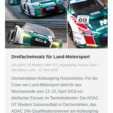
Dreifacheinsatz für Land-Motorsport
24h
,
ADAC GT Masters
,
DMV-TCC
,
Nürburgring
,
Presse
,
Team
Von
Marion Land
12. April 2018
Oschersleben-Nürburgring-Hockenheim. Für die
Crew von Land-Motorsport steht für das
Wochenende vom 13.-15. April 2018 ein
dreifacher Einsatz im Terminkalender: Der ADAC
GT Masters Saisonauftakt in Oschersleben, das
ADAC 24h-Qualifikationsrennen am Nürburgring