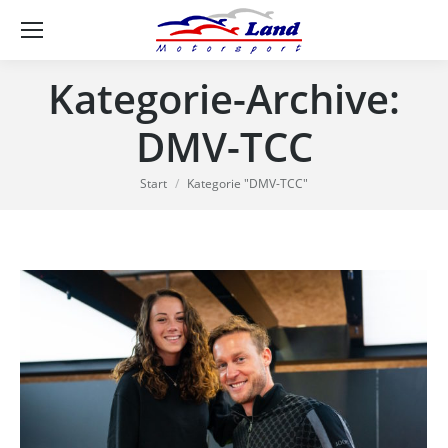
Se
Kategorie-Archive:
DMV-TCC
Sie befinden sich hier:
Start
Kategorie "DMV-TCC"