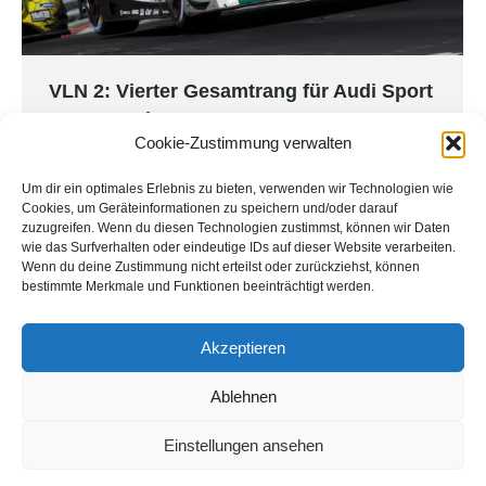
VLN 2: Vierter Gesamtrang für Audi Sport
Team Land
Cookie-Zustimmung verwalten
Nürburgring
,
Presse
,
VLN
Von
Marion Land
8. April 2018
Um dir ein optimales Erlebnis zu bieten, verwenden wir Technologien wie
Niederdreisbach. Beim zweiten Lauf der VLN war
Cookies, um Geräteinformationen zu speichern und/oder darauf
das Audi Sport Team Land mit Sheldon van der
zuzugreifen. Wenn du diesen Technologien zustimmst, können wir Daten
Linde (ZA) und Marcel Fässler (CH) am Start. Von
wie das Surfverhalten oder eindeutige IDs auf dieser Website verarbeiten.
Wenn du deine Zustimmung nicht erteilst oder zurückziehst, können
der 16. Position gestartet, konnte sich das Team
bestimmte Merkmale und Funktionen beeinträchtigt werden.
über die vierstündige Renndistanz bis auf den
vierten Gesamtrang vorarbeiten und verpasste
Akzeptieren
damit nur knapp das Podium.
Ablehnen
Einstellungen ansehen
© Land-Motorsport - Niederdreisbach - Germany