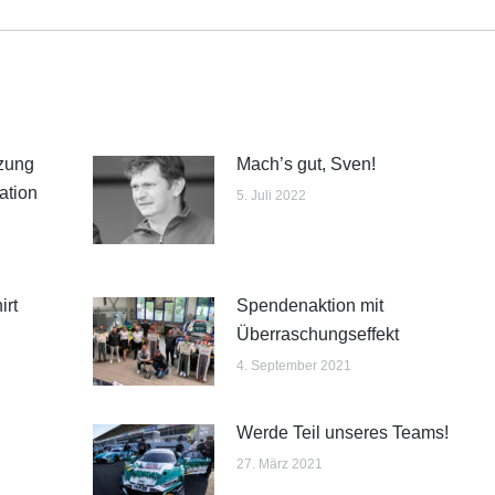
Beitrag:
tzung
Mach’s gut, Sven!
ation
5. Juli 2022
irt
Spendenaktion mit
Überraschungseffekt
4. September 2021
Werde Teil unseres Teams!
27. März 2021