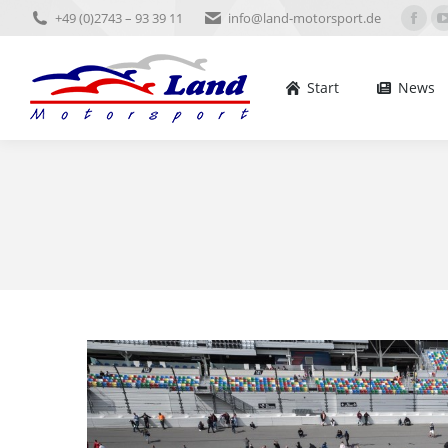
+49 (0)2743 – 93 39 11
info@land-motorsport.de
Start
News
Ter
Face
pag
open
Start
News
in
new
win