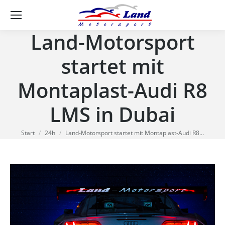
Se
Land-Motorsport
startet mit
Montaplast-Audi R8
LMS in Dubai
Sie befinden sich hier:
Start
24h
Land-Motorsport startet mit Montaplast-Audi R8…