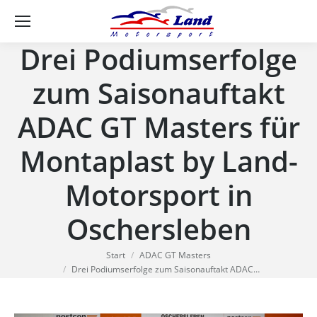
Se
Drei Podiumserfolge
zum Saisonauftakt
ADAC GT Masters für
Montaplast by Land-
Motorsport in
Oschersleben
Sie befinden sich hier:
Start
ADAC GT Masters
Drei Podiumserfolge zum Saisonauftakt ADAC…