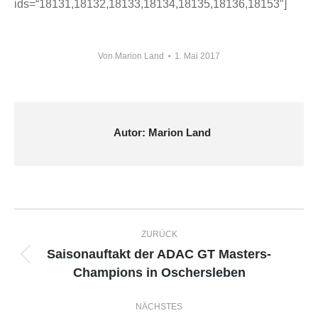
ids=“18131,18132,18133,18134,18135,18136,18153″]
Von
Marion Land
1. Mai 2017
Autor:
Marion Land
Kommentarnavigation
ZURÜCK
Saisonauftakt der ADAC GT Masters-
Vorheriger
Champions in Oschersleben
Beitrag:
NÄCHSTES