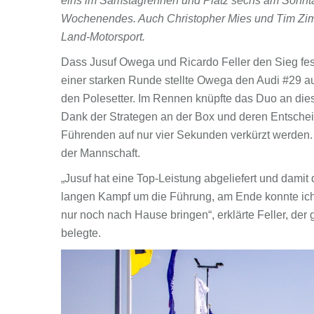
eins im Samstagrennen und Platz sechs am Sonnt
Wochenendes. Auch Christopher Mies und Tim Z
Land-Motorsport.
Dass Jusuf Owega und Ricardo Feller den Sieg fest 
einer starken Runde stellte Owega den Audi #29 au
den Polesetter. Im Rennen knüpfte das Duo an diese
Dank der Strategen an der Box und deren Entsche
Führenden auf nur vier Sekunden verkürzt werden.
der Mannschaft.
„Jusuf hat eine Top-Leistung abgeliefert und damit
langen Kampf um die Führung, am Ende konnte ich 
nur noch nach Hause bringen“, erklärte Feller, 
belegte.