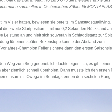
ag holte das Duo im Audi R8 LMS GT3 die meisten Punkte des
immermann sammelten in Oschersleben Zähler für MONTAPLAS
im Visier hatten, bewiesen sie bereits im Samstagsqualifying. 
f die zweite Startposition – mit nur 0,2 Sekunden Rückstand au
 Leistung an und hielt sich souverän in Schlagdistanz zur Spit
idung für einen späten Boxenstopp konnte der Abstand zum
 Vorjahres-Champion Feller sicherte dann den ersten Saisonsi
 den Weg zum Sieg geebnet. Ich dachte eigentlich, es gibt einen
aber ziemlich schnell überholen. Dann musste ich den ersten 
der gemeinsam mit Owega im Sonntagsrennen den sechsten Rang