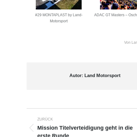
#29 MONTAPLAST by Land-
ADAC GT Masters – Osch
Motorsport
Von
Lan
Autor:
Land Motorsport
Kommentarnavigation
ZURÜCK
Mission Titelverteidigung geht in die
Vorheriger
erste Runde