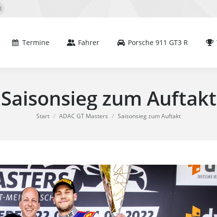
mine
Fahrer
Porsche 911 GT3 R
Team
book
YouTube
e
page
s
opens
Termine
Fahrer
Porsche 911 GT3 R
in
new
dow
window
Saisonsieg zum Auftakt
Sie befinden sich hier:
Start
ADAC GT Masters
Saisonsieg zum Auftakt