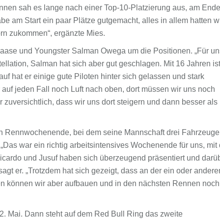
ennen sah es lange nach einer Top-10-Platzierung aus, am End
abe am Start ein paar Plätze gutgemacht, alles in allem hatten w
vorn zukommen“, ergänzte Mies.
Haase und Youngster Salman Owega um die Positionen. „Für un
llation, Salman hat sich aber gut geschlagen. Mit 16 Jahren is
uf hat er einige gute Piloten hinter sich gelassen und stark
r auf jeden Fall noch Luft nach oben, dort müssen wir uns noch
zuversichtlich, dass wir uns dort steigern und dann besser als
n Rennwochenende, bei dem seine Mannschaft drei Fahrzeuge
„Das war ein richtig arbeitsintensives Wochenende für uns, mit
Ricardo und Jusuf haben sich überzeugend präsentiert und darü
sagt er. „Trotzdem hat sich gezeigt, dass an der ein oder andere
aten können wir aber aufbauen und in den nächsten Rennen noch
2. Mai. Dann steht auf dem Red Bull Ring das zweite