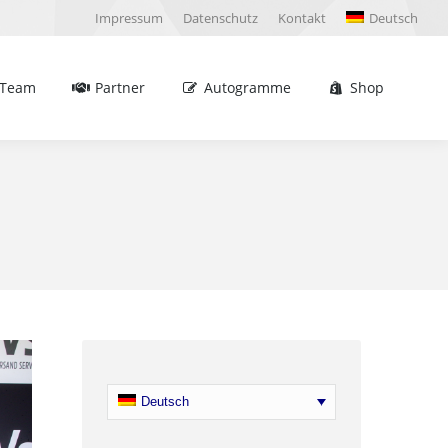
Impressum
Datenschutz
Kontakt
Deutsch
Partner
Autogramme
Shop
Sea
Team
Partner
Autogramme
Shop
Sea
Deutsch