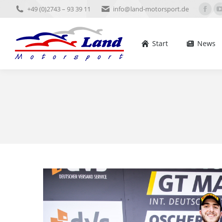
+49 (0)2743 – 93 39 11
info@land-motorsport.de
Start
News
Ter
Face
pag
open
Start
News
in
new
win