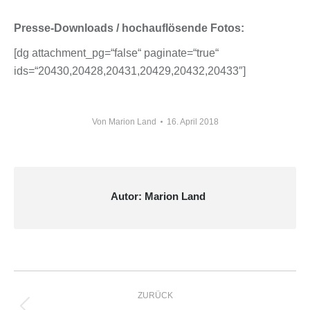
Presse-Downloads / hochauflösende Fotos:
[dg attachment_pg=“false“ paginate=“true“
ids=“20430,20428,20431,20429,20432,20433″]
Von
Marion Land
16. April 2018
Autor:
Marion Land
Kommentarnavigation
ZURÜCK