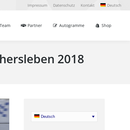
Impressum
Datenschutz
Kontakt
Deutsch
Partner
Autogramme
Shop
Sea
Team
Partner
Autogramme
Shop
Sea
chersleben 2018
Deutsch