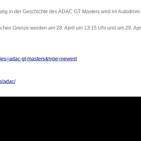
alig in der Geschichte des ADAC GT Masters wird im Autodrom
schen Grenze werden am 28. April um 13:15 Uhr und am 29. Apr
eries=adac-gt-masters&type=newest
ts/adac/