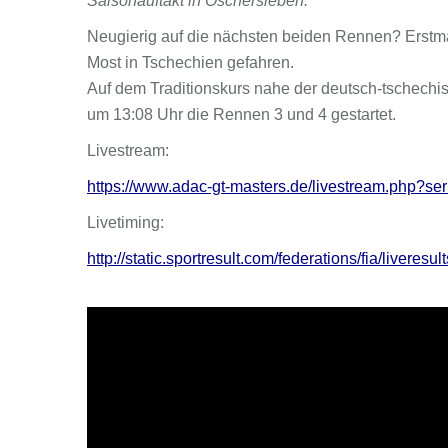
Saisonauftakt in Oschersleben.
Neugierig auf die nächsten beiden Rennen? Erstm
Most in Tschechien gefahren.
Auf dem Traditionskurs nahe der deutsch-tschechi
um 13:08 Uhr die Rennen 3 und 4 gestartet.
Livestream:
https://www.adac-gt-masters.de/livestream.php?s
Livetiming:
http://static.sportresult.com/federations/fia/liveresul