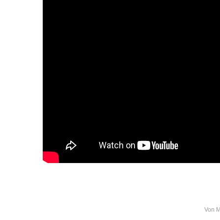
Von
M