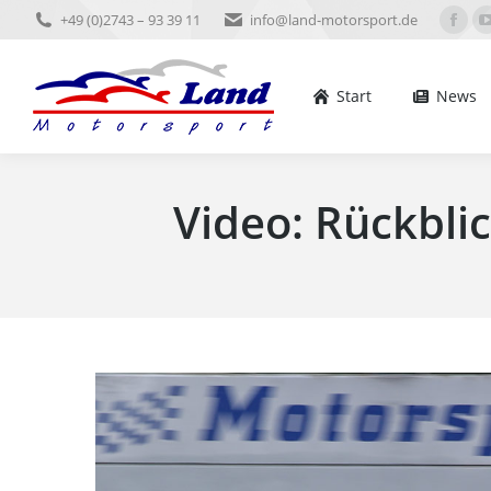
+49 (0)2743 – 93 39 11
info@land-motorsport.de
Start
News
Ter
Face
pag
open
Start
News
in
new
win
Video: Rückbli