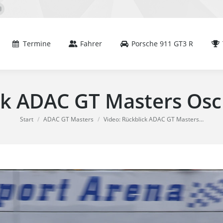
mine
Fahrer
Porsche 911 GT3 R
Team
book
YouTube
e
page
s
opens
Termine
Fahrer
Porsche 911 GT3 R
in
new
dow
window
ck ADAC GT Masters Os
Sie befinden sich hier:
Start
ADAC GT Masters
Video: Rückblick ADAC GT Masters…