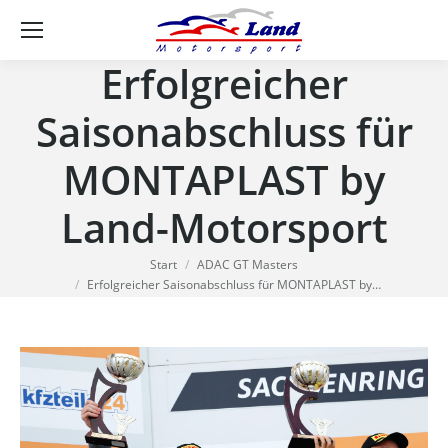
Se
Erfolgreicher
Saisonabschluss für
MONTAPLAST by
Land-Motorsport
Sie befinden sich hier:
Start
ADAC GT Masters
Erfolgreicher Saisonabschluss für MONTAPLAST by…