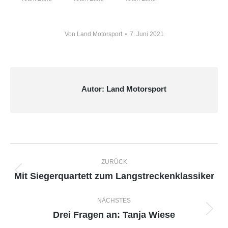
Von
Land Motorsport
7. Juni 2021
Autor:
Land Motorsport
Kommentarnavigation
ZURÜCK
Mit Siegerquartett zum Langstreckenklassiker
Vorheriger
Beitrag:
NÄCHSTES
Drei Fragen an: Tanja Wiese
Nächster
Beitrag: