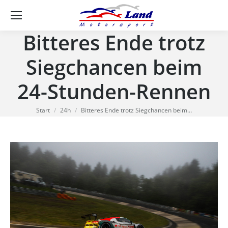
Se
Bitteres Ende trotz
Siegchancen beim
24-Stunden-Rennen
Sie befinden sich hier:
Start
24h
Bitteres Ende trotz Siegchancen beim…