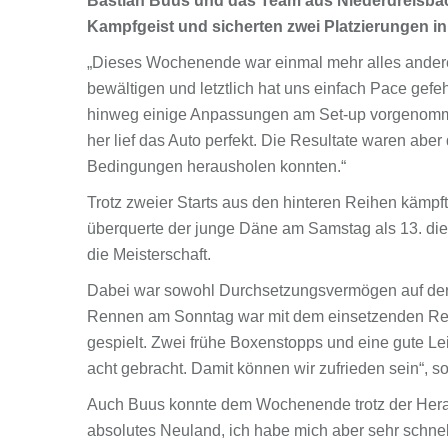
Bastian Buus und das Team aus Niederdreisbac
Kampfgeist und sicherten zwei Platzierungen i
„Dieses Wochenende war einmal mehr alles andere 
bewältigen und letztlich hat uns einfach Pace gefe
hinweg einige Anpassungen am Set-up vorgenommen
her lief das Auto perfekt. Die Resultate waren ab
Bedingungen herausholen konnten.“
Trotz zweier Starts aus den hinteren Reihen kämpf
überquerte der junge Däne am Samstag als 13. die Z
die Meisterschaft.
Dabei war sowohl Durchsetzungsvermögen auf der 
Rennen am Sonntag war mit dem einsetzenden Regen
gespielt. Zwei frühe Boxenstopps und eine gute L
acht gebracht. Damit können wir zufrieden sein“, s
Auch Buus konnte dem Wochenende trotz der Herau
absolutes Neuland, ich habe mich aber sehr schnel