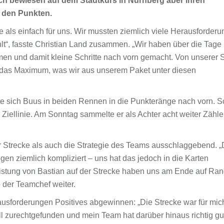
h bewiesen auf dem Stadtkurs in Nürnberg aber ihren
n den Punkten.
als einfach für uns. Wir mussten ziemlich viele Herausforder
hlt“, fasste Christian Land zusammen. „Wir haben über die Tage
 und damit kleine Schritte nach vorn gemacht. Von unserer S
er das Maximum, was wir aus unserem Paket unter diesen
te sich Buus in beiden Rennen in die Punkteränge nach vorn. S
iellinie. Am Sonntag sammelte er als Achter acht weiter Zähler
Strecke als auch die Strategie des Teams ausschlaggebend. 
 ziemlich kompliziert – uns hat das jedoch in die Karten
eistung von Bastian auf der Strecke haben uns am Ende auf Ra
o der Teamchef weiter.
sforderungen Positives abgewinnen: „Die Strecke war für mic
l zurechtgefunden und mein Team hat darüber hinaus richtig gu