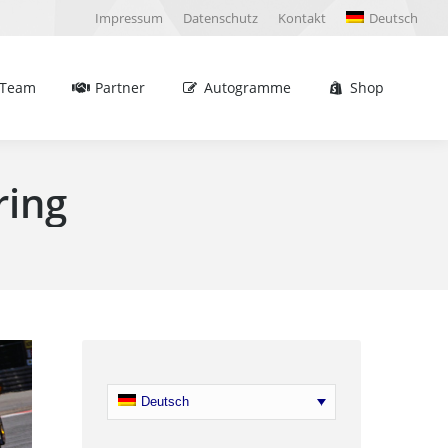
Impressum
Datenschutz
Kontakt
Deutsch
Partner
Autogramme
Shop
Sea
Team
Partner
Autogramme
Shop
Sea
ring
Deutsch