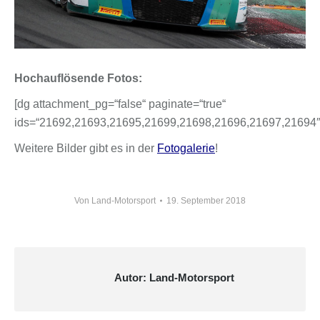
Hochauflösende Fotos:
[dg attachment_pg=“false“ paginate=“true“
ids=“21692,21693,21695,21699,21698,21696,21697,21694″
Weitere Bilder gibt es in der
Fotogalerie
!
Von
Land-Motorsport
19. September 2018
Autor:
Land-Motorsport