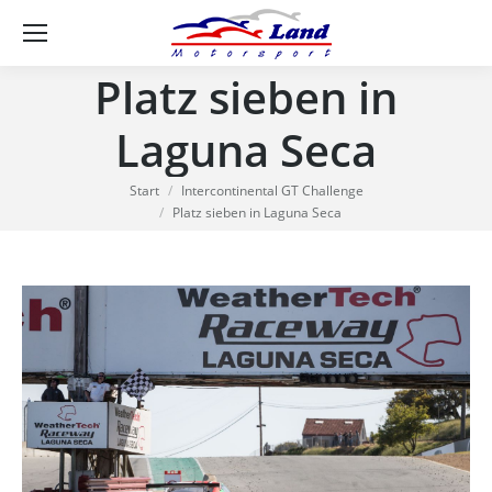
Se
Platz sieben in
Laguna Seca
Sie befinden sich hier:
Start
Intercontinental GT Challenge
Platz sieben in Laguna Seca